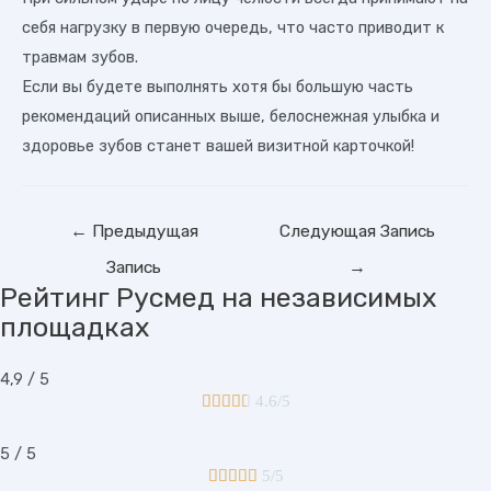
себя нагрузку в первую очередь, что часто приводит к
травмам зубов.
Если вы будете выполнять хотя бы большую часть
рекомендаций описанных выше, белоснежная улыбка и
здоровье зубов станет вашей визитной карточкой!
Навигация
←
Предыдущая
Следующая Запись
по
Запись
→
записям
Рейтинг Русмед на независимых
площадках
4,9 / 5





4.6/5
5 / 5





5/5